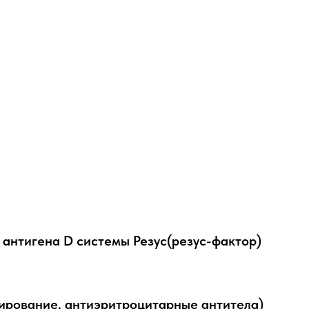
антигена D системы Резус(резус-фактор)
пирование, антиэритроцитарные антитела)