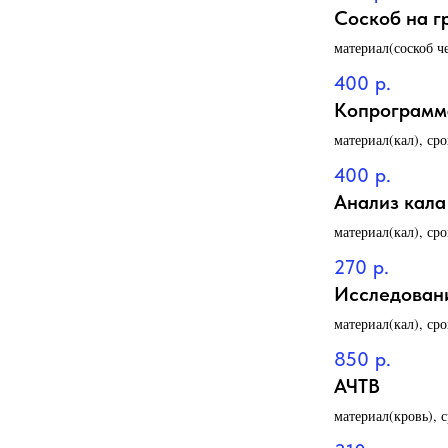
Соскоб на г
материал(соскоб ч
400
р.
Копрограмма
материал(кал), ср
400
р.
Анализ кала
материал(кал), ср
270
р.
Исследовани
материал(кал), ср
850
р.
АЧТВ
материал(кровь), 