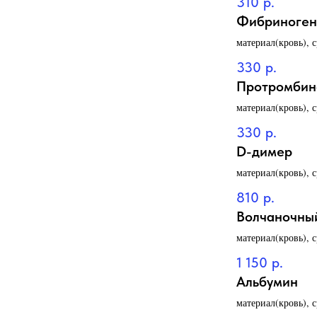
310
р.
Фибриноген
материал(кровь), 
330
р.
Протромбин
материал(кровь), 
330
р.
D-димер
материал(кровь), 
810
р.
Волчаночный
материал(кровь), 
1 150
р.
Альбумин
материал(кровь), 