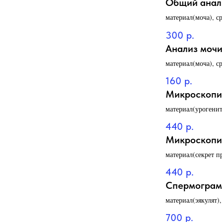
Общий анали
материал(моча), с
300
р.
Анализ моч
материал(моча), с
160
р.
Микроскопи
материал(урогенит
440
р.
Микроскопия
материал(секрет п
440
р.
Спермогра
материал(эякулят)
700
р.