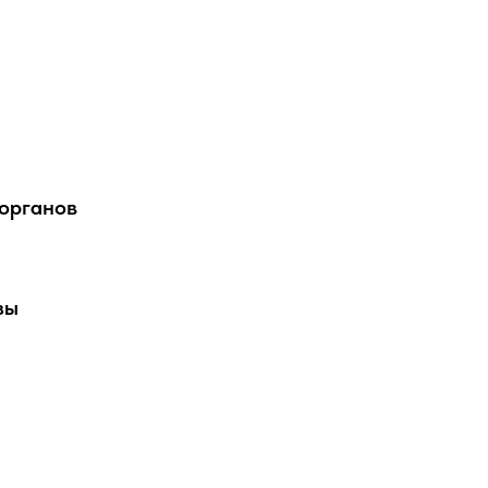
органов
зы